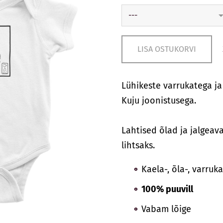
LISA OSTUKORVI
Lühikeste varrukatega ja
Kuju joonistusega.
Lahtised õlad ja jalgeav
lihtsaks.
Kaela-, õla-, varruk
100% puuvill
Vabam lõige