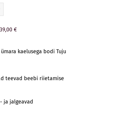
39,00 €
 ümara kaelusega bodi Tuju
ad teevad beebi riietamise
a- ja jalgeavad