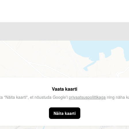
Vaata kaarti
ta "Näita kaarti", et nõustuda Google'i
privaatsuspoliitikaga
ning näha ka
Näita kaarti