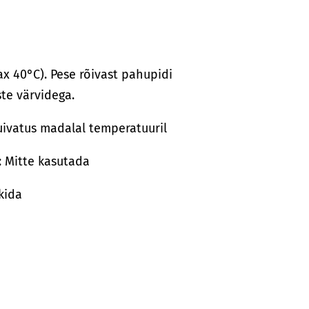
x 40°C). Pese rõivast pahupidi
te värvidega.
uivatus madalal temperatuuril
: Mitte kasutada
ikida