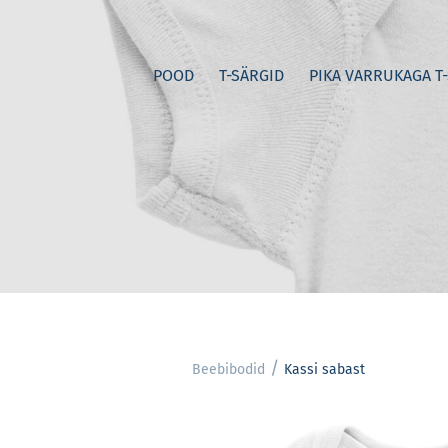
POOD
T-SÄRGID
PIKA VARRUKAGA T
/
Beebibodid
Kassi sabast