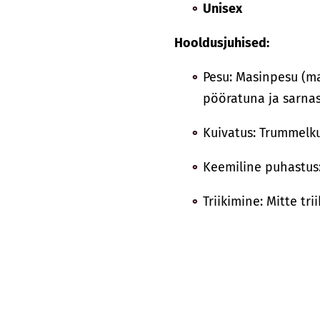
Unisex
Hooldusjuhised:
Pesu: Masinpesu (ma
pööratuna ja sarnas
Kuivatus: Trummelk
Keemiline puhastus
Triikimine: Mitte tri