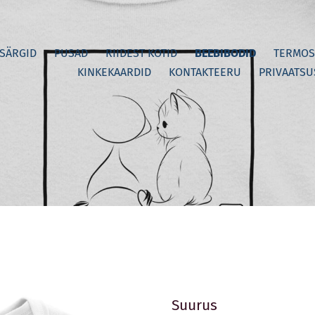
-SÄRGID
PUSAD
RIIDEST KOTID
BEEBIBODID
TERMOS
KINKEKAARDID
KONTAKTEERU
PRIVAATSU
Suurus