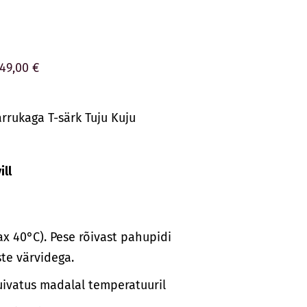
49,00 €
rrukaga T-särk Tuju Kuju
ll
x 40°C). Pese rõivast pahupidi
te värvidega.
uivatus madalal temperatuuril