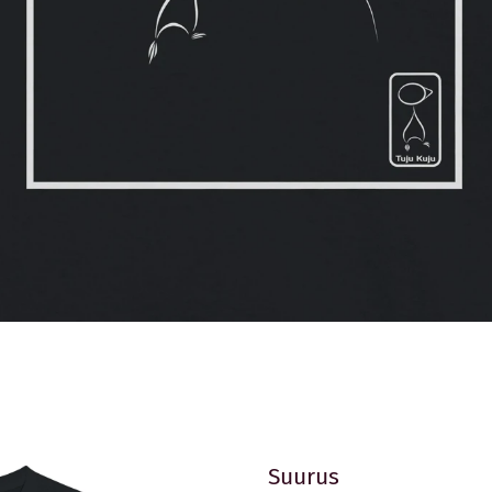
SÄRGID
PUSAD
RIIDEST KOTID
BEEBIBODID
TERMOS
KINKEKAARDID
KONTAKTEERU
PRIVAATSU
Suurus