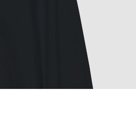
ED
JOOGIPUDELID
TELEFONIÜMBRISED
KRUUSID
SPOLIITIKA
MÜÜGI- JA TAGASTUSTINGIMUSED
BLOGI