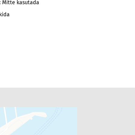
: Mitte kasutada
ikida