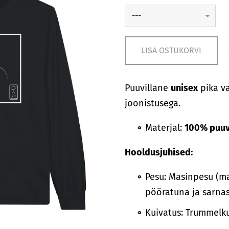
LISA OSTUKORVI
Puuvillane
unisex
pika va
joonistusega.
Materjal:
100% puuvi
Hooldusjuhised:
Pesu: Masinpesu (ma
pööratuna ja sarnas
Kuivatus: Trummelk