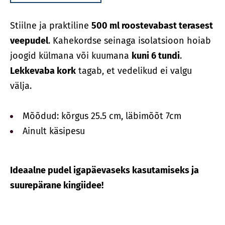
Stiilne ja praktiline
500 ml roostevabast terasest
veepudel
. Kahekordse seinaga isolatsioon hoiab
joogid külmana või kuumana
kuni 6 tundi
.
Lekkevaba kork
tagab, et vedelikud ei valgu
välja.
Mõõdud: kõrgus 25.5 cm, läbimõõt 7cm
Ainult käsipesu
Ideaalne pudel igapäevaseks kasutamiseks ja
suurepärane kingiidee!