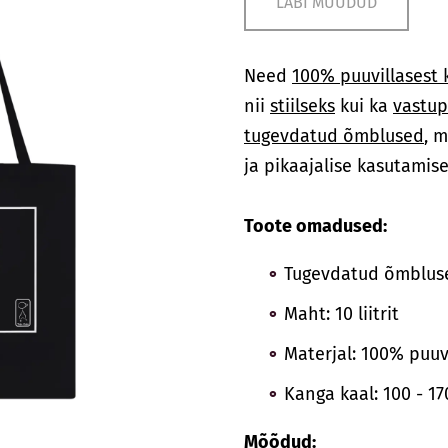
LÄBI MÜÜDUD
Need
100% puuvillasest 
nii
stiilseks
kui ka
vastup
tugevdatud õmblused
, 
ja pikaajalise kasutamise
Toote omadused:
Tugevdatud õmblus
Maht: 10 liitrit
Materjal: 100% puuvi
Kanga kaal: 100 - 1
Mõõdud: