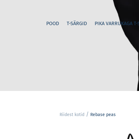
POOD
T-SÄRGID
PIKA VARRUKAGA T-
/
Riidest kotid
Rebase peas