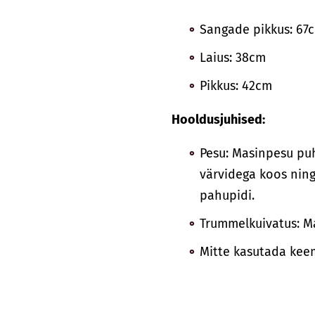
Sangade pikkus: 67
Laius: 38cm
Pikkus: 42cm
Hooldusjuhised:
Pesu: Masinpesu puh
värvidega koos ning
pahupidi.
Trummelkuivatus: M
Mitte kasutada keemi