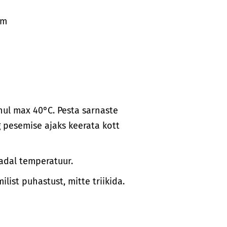
cm
ul max 40°C. Pesta sarnaste
 pesemise ajaks keerata kott
adal temperatuur.
list puhastust, mitte triikida.