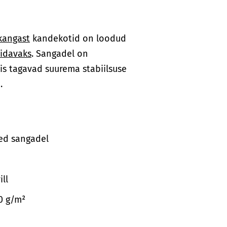
kangast
kandekotid on loodud
idavaks
. Sangadel on
mis tagavad suurema stabiilsuse
.
ed sangadel
ll
70 g/m²