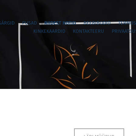
SÄRGID
PUSAD
RIIDEST KOTID
BEEBIBODID
TERMOS
KINKEKAARDID
KONTAKTEERU
PRIVAATSU