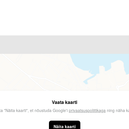
Vaata kaarti
ta "Näita kaarti", et nõustuda Google'i
privaatsuspoliitikaga
ning näha ka
Näita kaarti