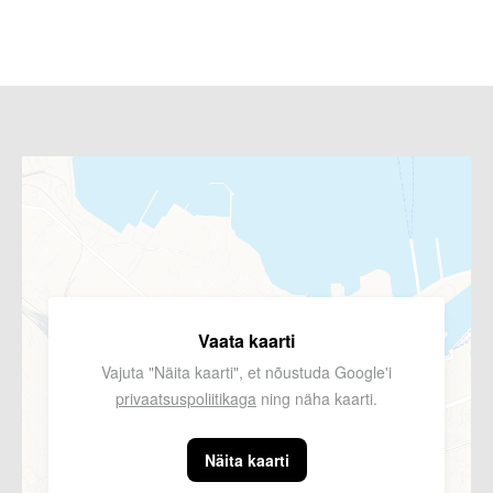
Vaata kaarti
Vajuta "Näita kaarti", et nõustuda Google'i
privaatsuspoliitikaga
ning näha kaarti.
Näita kaarti