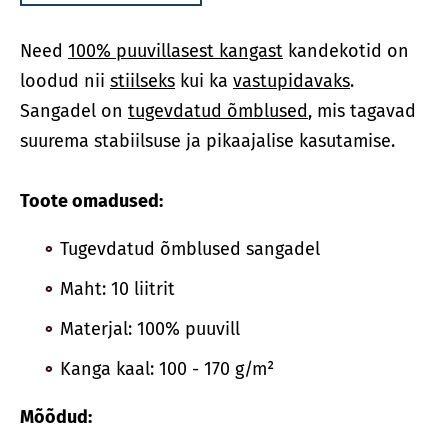
Need
100% puuvillasest kangast
kandekotid on
loodud nii
stiilseks
kui ka
vastupidavaks
.
Sangadel on
tugevdatud õmblused
, mis tagavad
suurema stabiilsuse ja pikaajalise kasutamise.
Toote omadused:
Tugevdatud õmblused sangadel
Maht: 10 liitrit
Materjal: 100% puuvill
Kanga kaal: 100 - 170 g/m²
Mõõdud: