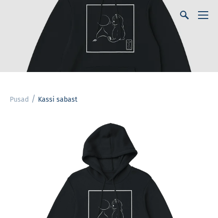
/
Pusad
Kassi sabast