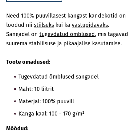
Need
100% puuvillasest kangast
kandekotid on
loodud nii
stiilseks
kui ka
vastupidavaks
.
Sangadel on
tugevdatud õmblused
, mis tagavad
suurema stabiilsuse ja pikaajalise kasutamise.
Toote omadused:
Tugevdatud õmblused sangadel
Maht: 10 liitrit
Materjal: 100% puuvill
Kanga kaal: 100 - 170 g/m²
Mõõdud: