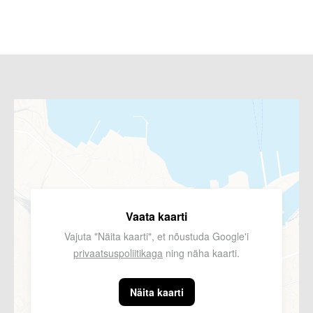
Vaata kaarti
Vajuta "Näita kaarti", et nõustuda Google'i
privaatsuspoliitikaga
ning näha kaarti.
Näita kaarti