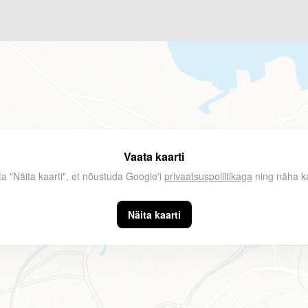
Vaata kaarti
ta "Näita kaarti", et nõustuda Google'i
privaatsuspoliitikaga
ning näha ka
Näita kaarti