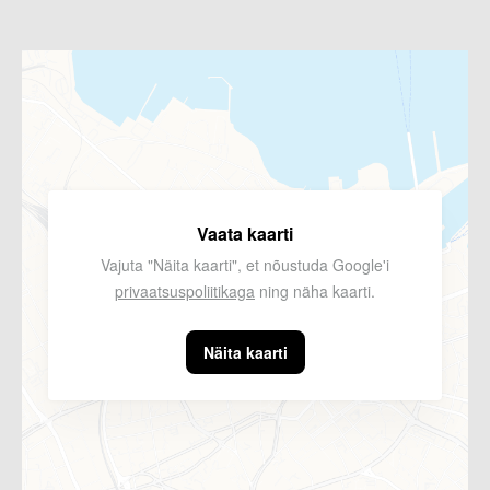
Vaata kaarti
Vajuta "Näita kaarti", et nõustuda Google'i
privaatsuspoliitikaga
ning näha kaarti.
Näita kaarti