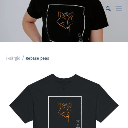
/
T-särgid
Rebase peas