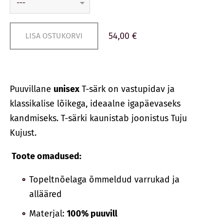
54,00 €
LISA OSTUKORVI
Puuvillane
unisex
T-särk on vastupidav ja
klassikalise lõikega, ideaalne igapäevaseks
kandmiseks. T-särki kaunistab joonistus Tuju
Kujust.
Toote omadused:
Topeltnõelaga õmmeldud varrukad ja
allääred
Materjal:
100% puuvill