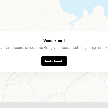
Vaata kaarti
ta "Näita kaarti", et nõustuda Google'i
privaatsuspoliitikaga
ning näha ka
Näita kaarti