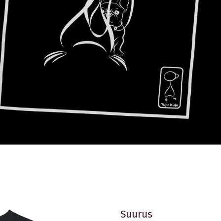
-SÄRGID
PUSAD
RIIDEST KOTID
BEEBIBODID
TERMOS
KINKEKAARDID
KONTAKTEERU
PRIVAATSU
Suurus