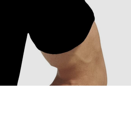
ED
JOOGIPUDELID
TELEFONIÜMBRISED
KRUUSID
SPOLIITIKA
MÜÜGI- JA TAGASTUSTINGIMUSED
BLOGI