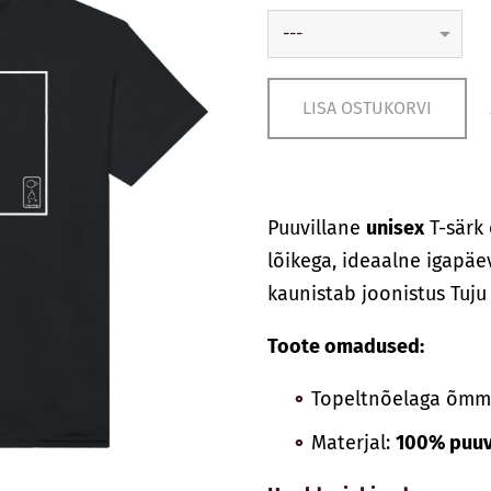
LISA OSTUKORVI
Puuvillane
unisex
T-särk 
lõikega, ideaalne igapäe
kaunistab joonistus Tuju 
Toote omadused:
Topeltnõelaga õmme
Materjal:
100% puuvi