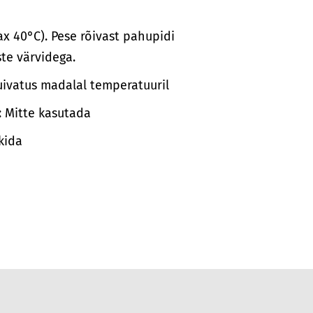
x 40°C). Pese rõivast pahupidi
te värvidega.
uivatus madalal temperatuuril
: Mitte kasutada
ikida