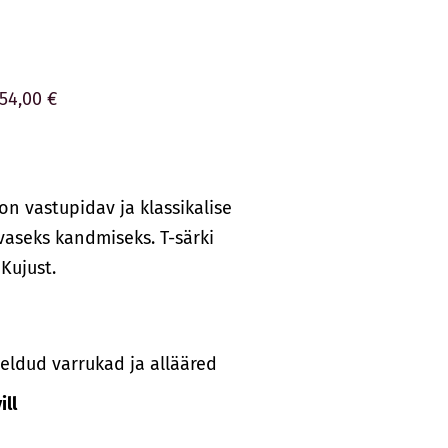
54,00 €
on vastupidav ja klassikalise
vaseks kandmiseks. T-särki
Kujust.
ldud varrukad ja allääred
ll