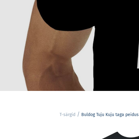
POOD
T-SÄRGID
PIKA VARRUKAGA T
/
T-särgid
Buldog Tuju Kuju taga peidus