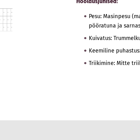
Hooldusjuhised:
Pesu: Masinpesu (ma
pööratuna ja sarnas
Kuivatus: Trummelk
Keemiline puhastus
Triikimine: Mitte tri