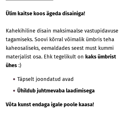
Ülim kaitse koos ägeda disainiga!
Kahekihiline disain maksimaalse vastupidavuse
tagamiseks. Soovi kõrral võimalik ümbris teha
kaheosaliseks, eemaldades seest must kummi
materjalist osa. Ehk tegelikult on
kaks ümbrist
ühes
:)
Täpselt joondatud avad
Ühildub juhtmevaba laadimisega
Võta kunst endaga igale poole kaasa!