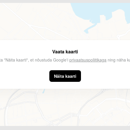
Vaata kaarti
ta "Näita kaarti", et nõustuda Google'i
privaatsuspoliitikaga
ning näha ka
Näita kaarti