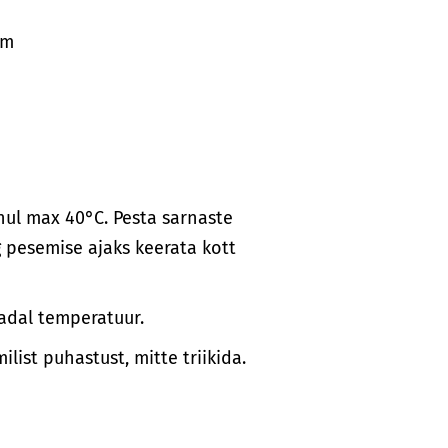
cm
ul max 40°C. Pesta sarnaste
 pesemise ajaks keerata kott
adal temperatuur.
list puhastust, mitte triikida.