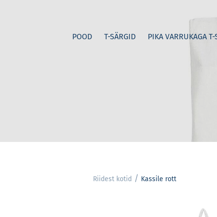
POOD
T-SÄRGID
PIKA VARRUKAGA T-
/
Riidest kotid
Kassile rott