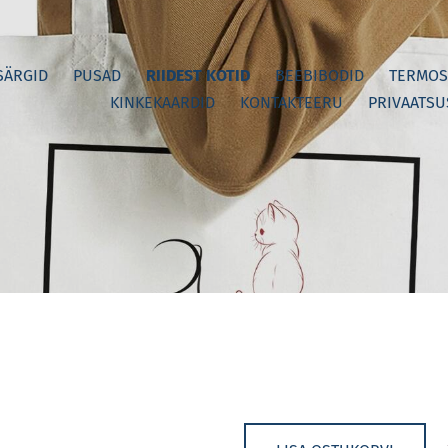
SÄRGID
PUSAD
RIIDEST KOTID
BEEBIBODID
TERMOS
KINKEKAARDID
KONTAKTEERU
PRIVAATSU