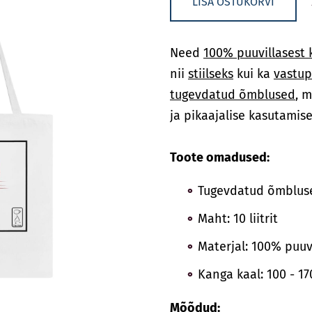
LISA OSTUKORVI
Need
100% puuvillasest 
nii
stiilseks
kui ka
vastup
tugevdatud õmblused
, 
ja pikaajalise kasutamise
Toote omadused:
Tugevdatud õmblus
Maht: 10 liitrit
Materjal: 100% puuvi
Kanga kaal: 100 - 1
Mõõdud: