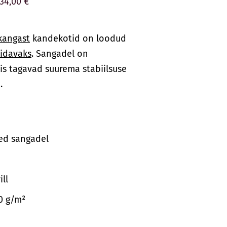
34,00 €
kangast
kandekotid on loodud
idavaks
. Sangadel on
mis tagavad suurema stabiilsuse
.
ed sangadel
ll
70 g/m²