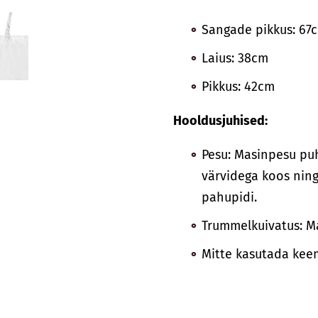
Sangade pikkus: 67
Laius: 38cm
Pikkus: 42cm
Hooldusjuhised:
Pesu: Masinpesu puh
värvidega koos ning
pahupidi.
Trummelkuivatus: M
Mitte kasutada keemi