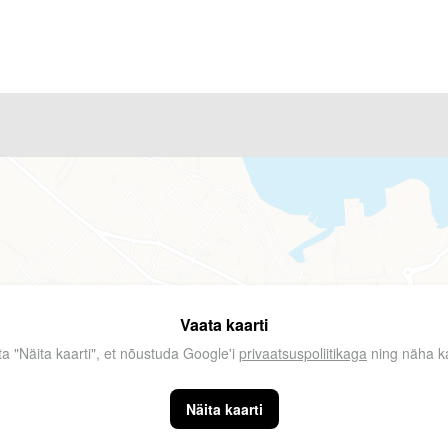
Vaata kaarti
ta "Näita kaarti", et nõustuda Google'i
privaatsuspoliitikaga
ning näha ka
Näita kaarti