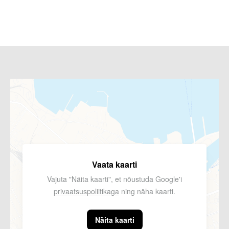
Vaata kaarti
Vajuta "Näita kaarti", et nõustuda Google'i
privaatsuspoliitikaga
ning näha kaarti.
Näita kaarti