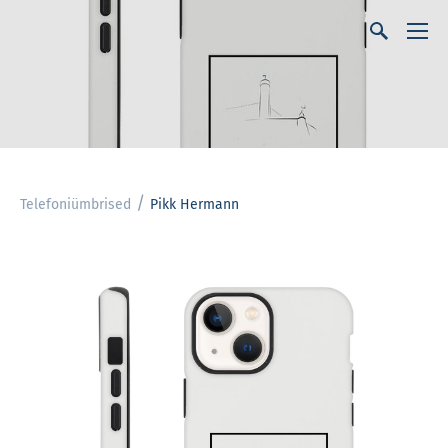
/
Telefoniümbrised
Pikk Hermann