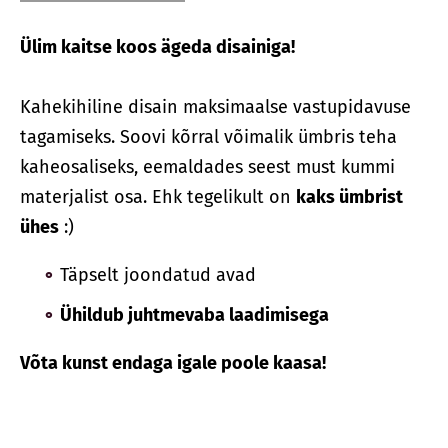
Ülim kaitse koos ägeda disainiga!
Kahekihiline disain maksimaalse vastupidavuse
tagamiseks. Soovi kõrral võimalik ümbris teha
kaheosaliseks, eemaldades seest must kummi
materjalist osa. Ehk tegelikult on
kaks ümbrist
ühes
:)
Täpselt joondatud avad
Ühildub juhtmevaba laadimisega
Võta kunst endaga igale poole kaasa!