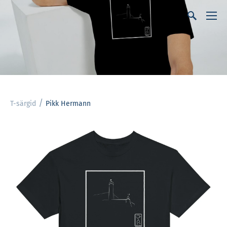
/
T-särgid
Pikk Hermann