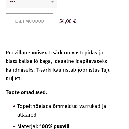
54,00 €
LÄBI MÜÜDUD
Puuvillane
unisex
T-särk on vastupidav ja
klassikalise lõikega, ideaalne igapäevaseks
kandmiseks. T-särki kaunistab joonistus Tuju
Kujust.
Toote omadused:
Topeltnõelaga õmmeldud varrukad ja
allääred
Materjal:
100% puuvill