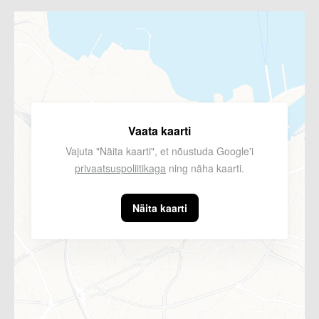
Vaata kaarti
Vajuta "Näita kaarti", et nõustuda Google'i
privaatsuspoliitikaga
ning näha kaarti.
Näita kaarti